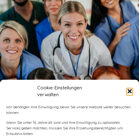
Cookie-Einstellungen
Das Projekt „Hospital at Home Deutschland“ soll ein
verwalten
innovatives Modell der PatientInnenversorgung etablieren,
Wir benötigen Ihre Einwilligung, bevor Sie unsere Website weiter besuchen
das den Krankenhausaufenthalt durch eine umfassende und
können.
qualitativ hochwertige medizinische Versorgung im
häuslichen Umfeld ersetzt. Es handelt sich um eine stationäre
Wenn Sie unter 16 Jahre alt sind und Ihre Einwilligung zu optionalen
Behandlung im häuslichen Umfeld.
Services geben möchten, müssen Sie Ihre Erziehungsberechtigten um
Erlaubnis bitten.