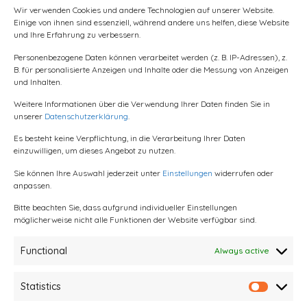
Diesen Artikel teilen
Wir verwenden Cookies und andere Technologien auf unserer Website.
Einige von ihnen sind essenziell, während andere uns helfen, diese Website
und Ihre Erfahrung zu verbessern.
Facebook
Personenbezogene Daten können verarbeitet werden (z. B. IP-Adressen), z.
B. für personalisierte Anzeigen und Inhalte oder die Messung von Anzeigen
und Inhalten.
Whatsapp
Weitere Informationen über die Verwendung Ihrer Daten finden Sie in
unserer
Datenschutzerklärung
.
Telegram
Es besteht keine Verpflichtung, in die Verarbeitung Ihrer Daten
einzuwilligen, um dieses Angebot zu nutzen.
Bleib up to date!
Bleib informiert über unsere nächste Online-Veranstaltung
Sie können Ihre Auswahl jederzeit unter
Einstellungen
widerrufen oder
und zukünftige Aktivitäten.
Wir melden uns nur, wenn es
anpassen.
wirklich etwas Wichtiges gibt.
Bitte beachten Sie, dass aufgrund individueller Einstellungen
möglicherweise nicht alle Funktionen der Website verfügbar sind.
Functional
Always active
Statistics